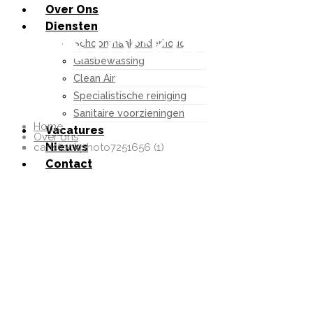
Over Ons
Diensten
CANSTOCKPHOTO72
Schoonmaakonderhoud
Glasbewassing
(1)
Clean Air
Specialistische reiniging
Sanitaire voorzieningen
Home
Vacatures
Over ons
Nieuws
canstockphoto7251656 (1)
Contact